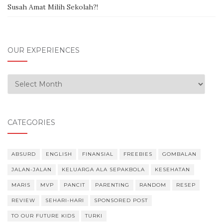
Susah Amat Milih Sekolah?!
OUR EXPERIENCES
Our Experiences
CATEGORIES
ABSURD
ENGLISH
FINANSIAL
FREEBIES
GOMBALAN
JALAN-JALAN
KELUARGA ALA SEPAKBOLA
KESEHATAN
MARIS
MVP
PANCIT
PARENTING
RANDOM
RESEP
REVIEW
SEHARI-HARI
SPONSORED POST
TO OUR FUTURE KIDS
TURKI