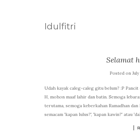
Idulfitri
Selamat ha
Posted on
July
Udah kayak caleg-caleg gitu belum? :P Pancit 
H, mohon maaf lahir dan batin. Semoga lebar
terutama, semoga keberkahan Ramadhan dan l
semacam 'kapan lulus?', 'kapan kawin?' atau 'dah