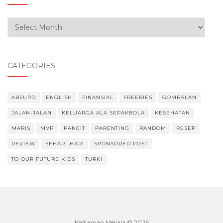
Our Experiences
CATEGORIES
ABSURD
ENGLISH
FINANSIAL
FREEBIES
GOMBALAN
JALAN-JALAN
KELUARGA ALA SEPAKBOLA
KESEHATAN
MARIS
MVP
PANCIT
PARENTING
RANDOM
RESEP
REVIEW
SEHARI-HARI
SPONSORED POST
TO OUR FUTURE KIDS
TURKI
Kediaman Meliala © 2026