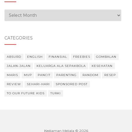
Our Experiences
CATEGORIES
ABSURD
ENGLISH
FINANSIAL
FREEBIES
GOMBALAN
JALAN-JALAN
KELUARGA ALA SEPAKBOLA
KESEHATAN
MARIS
MVP
PANCIT
PARENTING
RANDOM
RESEP
REVIEW
SEHARI-HARI
SPONSORED POST
TO OUR FUTURE KIDS
TURKI
Kediaman Meliala © 2026