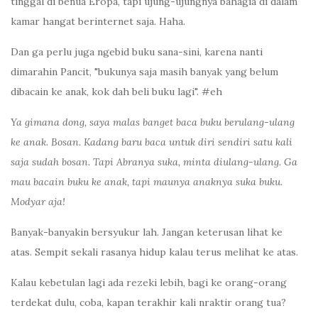
tinggal di benua Eropa, tapi ujung-ujungnya bahagia di dalam
kamar hangat berinternet saja. Haha.
Dan ga perlu juga ngebid buku sana-sini, karena nanti
dimarahin Pancit, "bukunya saja masih banyak yang belum
dibacain ke anak, kok dah beli buku lagi". #eh
Ya gimana dong, saya malas banget baca buku berulang-ulang
ke anak. Bosan. Kadang baru baca untuk diri sendiri satu kali
saja sudah bosan. Tapi Abranya suka, minta diulang-ulang. Ga
mau bacain buku ke anak, tapi maunya anaknya suka buku.
Modyar aja!
Banyak-banyakin bersyukur lah. Jangan keterusan lihat ke
atas. Sempit sekali rasanya hidup kalau terus melihat ke atas.
Kalau kebetulan lagi ada rezeki lebih, bagi ke orang-orang
terdekat dulu, coba, kapan terakhir kali nraktir orang tua?