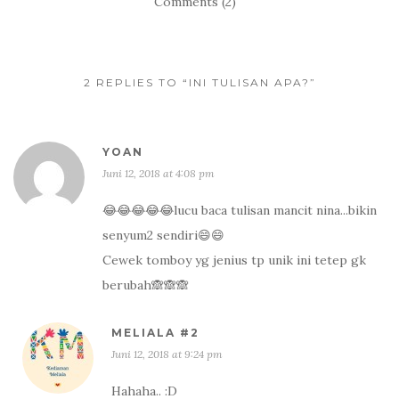
Comments (2)
2 REPLIES TO “INI TULISAN APA?”
YOAN
Juni 12, 2018 at 4:08 pm
😂😂😂😂😂lucu baca tulisan mancit nina...bikin
senyum2 sendiri😄😄
Cewek tomboy yg jenius tp unik ini tetep gk
berubah🙈🙈🙈
MELIALA #2
Juni 12, 2018 at 9:24 pm
Hahaha.. :D