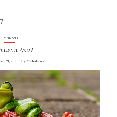
7
RANDOM
Tulisan Apa?
by
Meliala #2
er 21, 2017