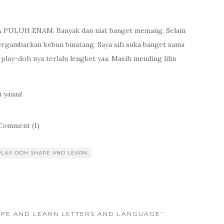
DUA PULUH ENAM. Banyak dan niat banget memang. Selain
 bergambarkan kebun binatang. Saya sih suka banget sama
play-doh nya terlalu lengket yaa. Masih mending lilin
 yaaaa!
Comment (1)
PLAY-DOH SHAPE AND LEARN
APE AND LEARN LETTERS AND LANGUAGE”