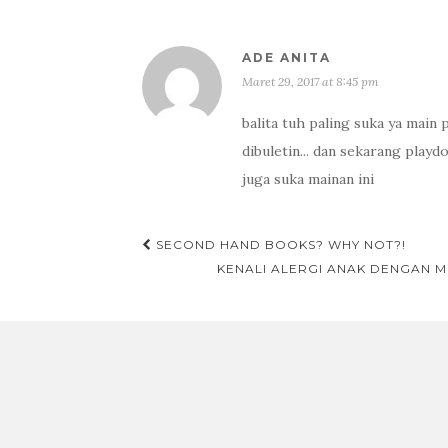
ADE ANITA
Maret 29, 2017 at 8:45 pm
balita tuh paling suka ya main 
dibuletin... dan sekarang playd
juga suka mainan ini
SECOND HAND BOOKS? WHY NOT?!
Post navigation
KENALI ALERGI ANAK DENGAN 