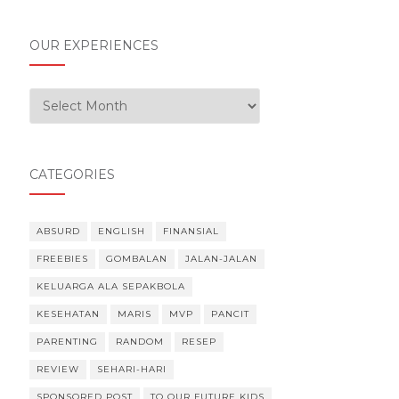
OUR EXPERIENCES
Our Experiences
CATEGORIES
ABSURD
ENGLISH
FINANSIAL
FREEBIES
GOMBALAN
JALAN-JALAN
KELUARGA ALA SEPAKBOLA
KESEHATAN
MARIS
MVP
PANCIT
PARENTING
RANDOM
RESEP
REVIEW
SEHARI-HARI
SPONSORED POST
TO OUR FUTURE KIDS