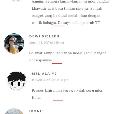
Aamiin.. Semoga lancar-lancar ya mba.. Jangan
khawatir abis baca tulisan saya ya.. Banyak
banget yang berhasil melahirkan dengan
cantik bahagia. Da saya mah apa atuh T.T
DEWI NIELSEN
Januari 3, 2017 at 1:49 am
Selamat sampe lahiran ya mbak :) seru banget
persiapannya.
MELIALA #2
Januari 3, 2017 at 12:06 pm
Proses lahirannya juga ga kalah seru mba..
Haha
IVONIE