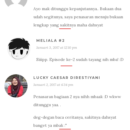
Ayo mak ditunggu kepanjutannya.. Bukaan dua
udah segitunya, saya penasaran menuju bukaan
lengkap yang sakitnya maha dahsyat
MELIALA #2
Januari 3, 2017 at 12:10 pm
Siiipp. Episode ke-2 sudah tayang nih mba! :D
LUCKY CAESAR DIRESTIYANI
Januari 2, 2017 at 4:34 pm
Penasaran bagiaan 2 nya nihh mbaak :D wkww
ditunggu yaa. .
deg-degan baca ceritanya, sakitnya dahsyat
banget ya mbak :"