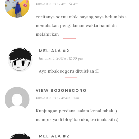
Januari 3, 2017 at 9:54 am
ceritanya seruu mbk, sayang saya belum bisa
menuliskan pengalaman waktu hamil dn
melahirkan
MELIALA #2
Januari 3, 2017 at 12:06 pm
Ayo mbak segera dituiskan :D
VIEW BOJONEGORO
Januari 3, 2017 at 4:38 pm
Kunjungan perdana, salam kenal mbak :)
mampir ya di blog baruku, terimakasih :)
MELIALA #2