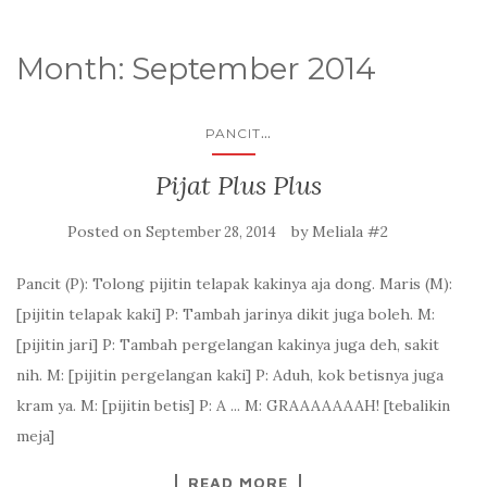
Month: September 2014
...
PANCIT
Pijat Plus Plus
Posted on
by
Meliala #2
September 28, 2014
Pancit (P): Tolong pijitin telapak kakinya aja dong. Maris (M):
[pijitin telapak kaki] P: Tambah jarinya dikit juga boleh. M:
[pijitin jari] P: Tambah pergelangan kakinya juga deh, sakit
nih. M: [pijitin pergelangan kaki] P: Aduh, kok betisnya juga
kram ya. M: [pijitin betis] P: A ... M: GRAAAAAAAH! [tebalikin
meja]
READ MORE