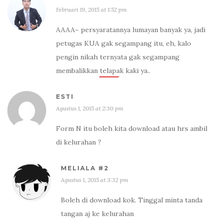
Februari 19, 2015 at 1:52 pm
AAAA~ persyaratannya lumayan banyak ya, jadi
petugas KUA gak segampang itu, eh, kalo
pengin nikah ternyata gak segampang
membalikkan telapak kaki ya..
ESTI
Agustus 1, 2015 at 2:30 pm
Form N itu boleh kita download atau hrs ambil
di kelurahan ?
MELIALA #2
Agustus 1, 2015 at 3:32 pm
Boleh di download kok. Tinggal minta tanda
tangan aj ke kelurahan