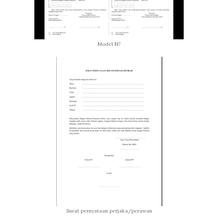
Model N7
Surat pernyataan perjaka/perawan