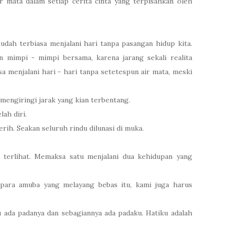
r mata dalam setiap cerita cinta yang terpisahkan oleh
udah terbiasa menjalani hari tanpa pasangan hidup kita.
 mimpi - mimpi bersama, karena jarang sekali realita
a menjalani hari - hari tanpa setetespun air mata, meski
 mengiringi jarak yang kian terbentang.
ah diri.
rih. Seakan seluruh rindu dilunasi di muka.
k terlihat. Memaksa satu menjalani dua kehidupan yang
 para amuba yang melayang bebas itu, kami juga harus
u ada padanya dan sebagiannya ada padaku. Hatiku adalah