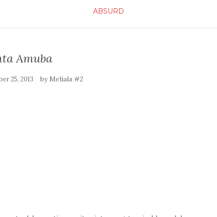
ABSURD
nta Amuba
by
Meliala #2
er 25, 2013