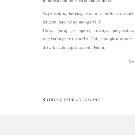
miliknya dan hatinya adalah milikku.
Saya sedang bereksperimen, menuliskan teori 
lelucon, bagi yang mengerti :P
Untuk yang ga ngerti, intinya, perpisaha
terpisahnya itu sendiri. Jadi, mungkin amuba 
diri. Ya udah, gitu aja sih. Haha.
No
(TIDAK) SEUMUR JAGUNG
Post navigation