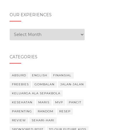
OUR EXPERIENCES
Our Experiences
CATEGORIES
ABSURD
ENGLISH
FINANSIAL
FREEBIES
GOMBALAN
JALAN-JALAN
KELUARGA ALA SEPAKBOLA
KESEHATAN
MARIS
MVP
PANCIT
PARENTING
RANDOM
RESEP
REVIEW
SEHARI-HARI
SPONSORED POST
TO OUR FUTURE KIDS